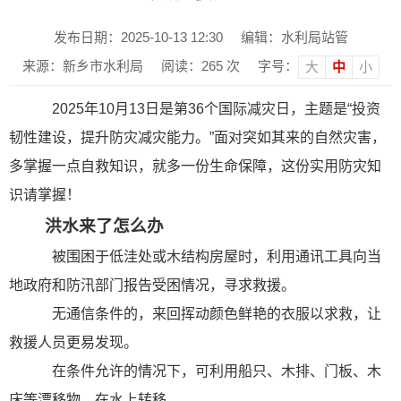
发布日期：2025-10-13 12:30
编辑：水利局站管
来源：新乡市水利局
阅读：
265
次
字号：
大
中
小
2025年10月13日是第36个国际减灾日，主题是“投资
韧性建设，提升防灾减灾能力。”面对突如其来的自然灾害，
多掌握一点自救知识，就多一份生命保障，这份实用防灾知
识请掌握！
洪水来了怎么办
被围困于低洼处或木结构房屋时，利用通讯工具向当
地政府和防汛部门报告受困情况，寻求救援。
无通信条件的，来回挥动颜色鲜艳的衣服以求救，让
救援人员更易发现。
在条件允许的情况下，可利用船只、木排、门板、木
床等漂移物，在水上转移。