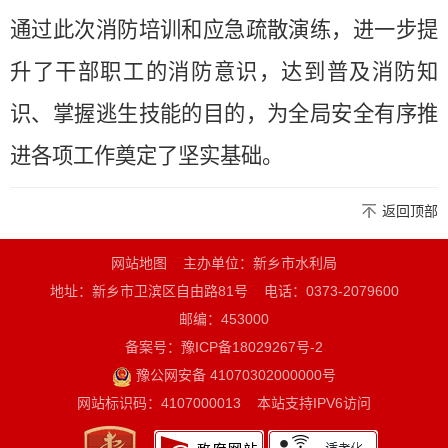
通过此次消防培训和应急疏散演练，进一步提
升了干部职工的消防意识，达到普及消防知
识、
掌握逃生技能
的目的，为全局安全有序推
进各项工作奠定了坚实基础。
返回顶部
网站地图
主办单位：新乡市水利局
地址：新乡市卫滨区自由路81号
电话：0373-2079600
邮编：453000
备案号：豫ICP备18029267号-2
豫公网安备 41070302000000号
网站标识码：4107000013
本站支持IPV6访问