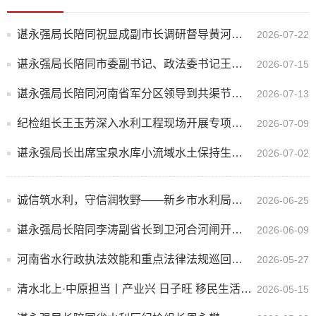
谌永强局长陪同祝显成副市长调研督导黄河防汛和黄河滩区违建光伏项目整改工作
2026-07-22
谌永强局长陪同市委副书记、政法委书记王笃波到共产主义渠开展防汛备汛调研和巡河工作
2026-07-15
谌永强局长陪同河南省军分区领导到共渠节制闸调研防汛备汛工作
2026-07-13
纪检组长王玉芳深入水利工程现场开展专项督导检查
2026-07-09
谌永强局长出席宝泉水库小流域水土保持生态产品价值转化交易签约仪式
2026-07-02
诚信筑水利，守信润牧野——新乡市水利局纵深开展水利系统信用体系建设宣传活动
2026-06-25
谌永强局长陪同李涛副省长到卫河合河闸开展巡河活动
2026-06-09
河南省水行政执法效能和重点法律法规巡回宣讲走进新乡
2026-05-27
清水北上·中原担当丨产业兴 日子旺 移民生活节节高
2026-05-15