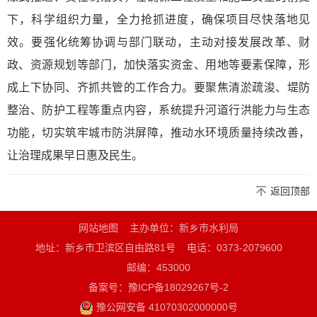
下，科学组织力量，全力抢抓进度，确保项目尽快落地见
效。要强化统筹协调与部门联动，主动对接发展改革、财
政、资源规划等部门，加快落实资金、用地等要素保障，形
成上下协同、齐抓共管的工作合力。要聚焦清淤疏浚、堤防
整治、防护工程等重点内容，系统提升河道行洪能力与生态
功能，切实筑牢城市防洪屏障，推动水环境质量持续改善，
让治理成果早日惠及民生。
返回顶部
网站地图
主办单位：新乡市水利局
地址：新乡市卫滨区自由路81号
电话：0373-2079600
邮编：453000
备案号：豫ICP备18029267号-2
豫公网安备 41070302000000号