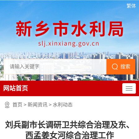
繁体
网站首页
首页
>
新闻资讯
>
水利动态
刘兵副市长调研卫共综合治理及东、
西孟姜女河综合治理工作