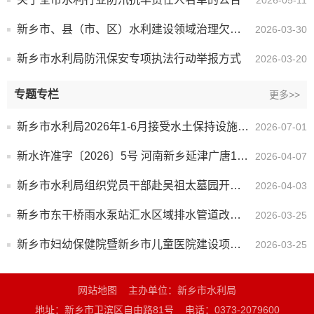
新乡市、县（市、区）水利建设领域治理欠薪工作监督电话
2026-03-30
新乡市水利局防汛保安专项执法行动举报方式
2026-03-20
专题专栏
更多>>
新乡市水利局2026年1-6月接受水土保持设施自主验收报备项目清单
2026-07-01
新水许准字〔2026〕5号 河南新乡延津广唐110千伏输变电工程
2026-04-07
新乡市水利局组织党员干部赴吴祖太墓园开展清明祭扫活动
2026-04-03
新乡市东干桥雨水泵站汇水区域排水管道改造项目
2026-03-25
新乡市妇幼保健院暨新乡市儿童医院建设项目（一期）
2026-03-25
网站地图
主办单位：新乡市水利局
地址：新乡市卫滨区自由路81号
电话：0373-2079600