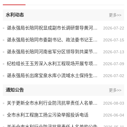
水利动态
更多>>
谌永强局长陪同祝显成副市长调研督导黄河防汛和黄河滩区违建光伏项目整改工作
2026-07-22
谌永强局长陪同市委副书记、政法委书记王笃波到共产主义渠开展防汛备汛调研和巡河工作
2026-07-15
谌永强局长陪同河南省军分区领导到共渠节制闸调研防汛备汛工作
2026-07-13
纪检组长王玉芳深入水利工程现场开展专项督导检查
2026-07-09
谌永强局长出席宝泉水库小流域水土保持生态产品价值转化交易签约仪式
2026-07-02
通知公告
更多>>
关于更新全市水利行业防汛抗旱责任人名单的公告
2026-08-03
全市水利工程施工扬尘污染举报投诉电话
2026-06-04
关于全市水利行业防汛抗旱责任人名单的公告
2026-05-11