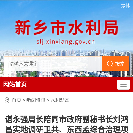
繁体
网站首页
首页
>
新闻资讯
>
水利动态
谌永强局长陪同市政府副秘书长刘鸿
昌实地调研卫共、东西孟综合治理项