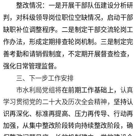
整改情况：
一是
开展干部队伍建设分析研
判，
对
科级领导岗位职位空缺情况，启动干部
缺职补位调整程序。
二是
制定干部交流轮岗工
作办法
，
形成定期排查轮岗机制。
三是
制定完
善考勤和请销假制度，不定期
开展
督查
检查
，
强化日常管理监督。
三、下一步工作安排
市水利局党组将
在前期工作基础上，
认真
学习贯彻党的二十大及历次全会精神，
坚持认
识再深化、标准再提高、压力再传导、行动再
加强，从集中整改阶段转向持续整改阶段，确