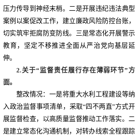
压力传导到神经末梢。
二是
开展违纪违法典型
案例以案促改工作，建立廉政风险防控台账，
切实筑牢拒腐防变防线。
三是
常态化开展警示
教育
，
坚定不移推进全面从严治党向基层延
伸
。
2.
关于
“
监督责任履行存在薄弱环节
”方
面
。
整改情况：一是将重大水利工程建设等纳
入政治监督事项清单，采取
“
四不两直
”
方式开
展监督检查
，
以高质量监督推动工作落实。
二
是
建立常态化沟通机制
，
对转办线索全程跟踪