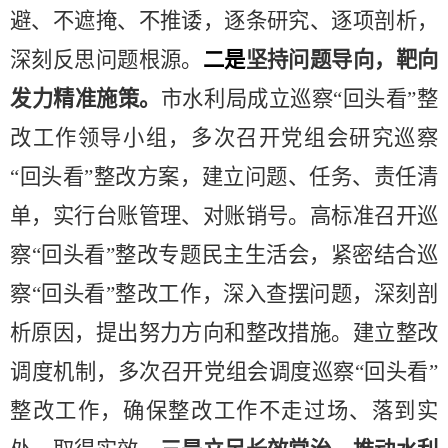
避、不遮掩、不推诿，逐条研究、逐项剖析，
深刻反思问题根源。
二是
坚持问题导向，靶向
发力精准施策。
市水利局成立巡察
“
回头看
”
整
改工作领导小组，
多次
召开党组会研究巡察
“
回头看
”
整改方案，建立问题、任务、责任清
单，实行台账管理、对账销号。高标准召开巡
察
“
回头看
”
整改专题民主生活会，紧密结合巡
察
“
回头看
”
整改工作，深入查摆问题，深刻剖
析原因，提出努力方向和整改措施。建立整改
调度
机制，
多
次召开党组会调度巡察
“
回头看
”
整改工作，确保整改工作不走过场、落到实