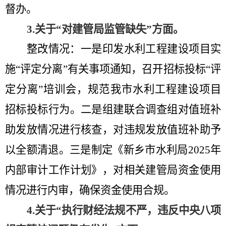
督办
。
3.
关于
“
对建管局监管缺失
”方面
。
整改情况：一是印发水利工程建设项目实
施
“
评定分离
”
有关事项通知
，
召开招标投标
“
评
定分离
”
培训会，规范我市水利工程建设项目
招标投标行为。
二是
组建联合调查组对值班补
助发放情况进行核查
，对违规发放
值班补助
予
以全额清退
。
三是
制定《新乡市水利局
2025
年
内部审计工作计划》，对相关建管局资金使用
情况进行内审，确保资金使用合规。
4.
关于
“
执行财经法规不严，违反中央八项