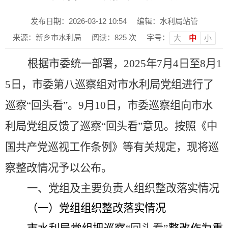
发布日期：2026-03-12 10:54
编辑：水利局站管
来源：新乡市水利局
阅读：
825
次
字号：
大
中
小
根据市委统一部署，
2025
年
7
月
4
日至
8
月
1
5
日，市委第八巡察组对市水利局党组进行了
巡察
“
回头看
”
。
9
月
10
日，
市委
巡察组向市水
利局党组反馈了巡察
“
回头看
”
意见。
按照《中
国共产党巡视工作条例》等有关规定，现将巡
察整改情况予以公布。
一、党组及主要负责人组织整改落实情况
（一）党组组织整改落实情况