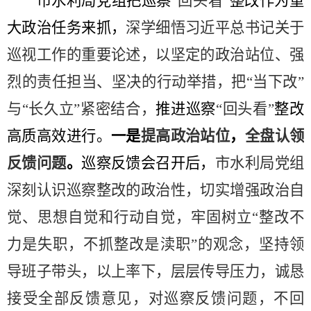
市水利局党组把巡察
“
回头看
”
整改作为重
大政治任务来抓，
深学细悟习近平总书记关于
巡视工作的重要论述，以坚定的政治站位、强
烈的责任担当、坚决的行动举措，把
“
当下改
”
与
“
长久立
”
紧密结合，
推进巡察
“
回头看
”
整改
高质高效进行。
一是
提高政治站位
，
全盘认领
反馈问题
。
巡察反馈会召开后，
市水利局党组
深刻认识巡察整改的政治性，切实增强政治自
觉、思想自觉和行动自觉，牢固树立
“
整改不
力是失职，不抓整改是渎职
”
的观念，坚持领
导班子带头，以上率下，层层传导压力，诚恳
接受全部反馈意见，对巡察反馈问题，不回