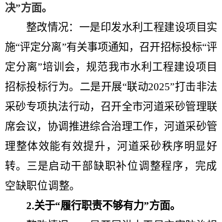
决
”方面
。
整改情况：一是印发水利工程建设项目实
施
“
评定分离
”
有关事项通知
，
召开招标投标
“
评
定分离
”
培训会，规范我市水利工程建设项目
招标投标行为。
二
是开展
“
联动
2025”
打击非法
采砂专项执法行动，召开全市河道采砂管理联
席会议，协调推进综合治理工作，河道采砂管
理整体效能有效提升
，
河道采砂秩序明显好
转
。三是
启动干部缺职补位调整程序，
完成
空缺职位
调整。
2.
关于
“
履行职责不够有力
”方面
。