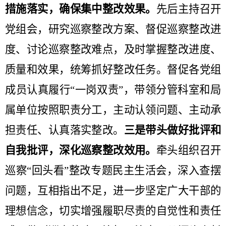
措施落实，确保集中整改效果。
先后主持召开
党组会，研究巡察整改方案、督促巡察整改进
度、讨论巡察整改难点，
及时掌握整改进度、
质量和效果，
统筹抓好整改任务
。
督促
各党组
成员认真履行
“
一岗双责
”
，带领分管科室和局
属单位按照职责分工，主动认领问题、主动承
担责任、认真落实整改。
三是带头做好批评和
自我批评，深化巡察整改效用。
牵头组织召开
巡察
“
回头看
”
整改
专题民主生活
会，深入查摆
问题，互相指出不足，进一步坚定广大干部的
理想信念
，
切实增强履职尽责的自觉性和责任