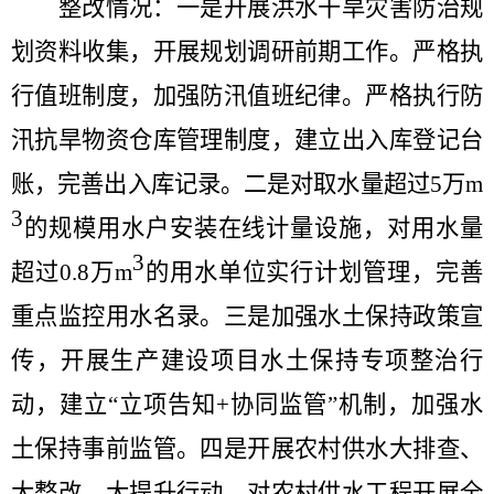
整改情况：一是开展洪水干旱灾害防治规
划资料收集，开展规划调研前期工作。
严格执
行值班制度
，
加强防汛值班纪律
。
严格执行防
汛抗旱物资仓库管理制度，建立出入库登记
台
账
，
完善
出入库记录。
二是
对
取水量超过
5
万
m
3
的规模用水户安装在线计量设施，
对
用水量
3
超过
0.8
万
m
的用水单位实行计划管理
，完善
重点监控用水名录。
三是
加强
水土保持政策宣
传
，
开展生产建设项目水土保持专项整治行
动，建立
“
立项告知
+
协同监管
”
机制，加强水
土保持事前监管。
四是
开展农村供水大排查、
大整改、大提升行动，对农村供水工程开展全