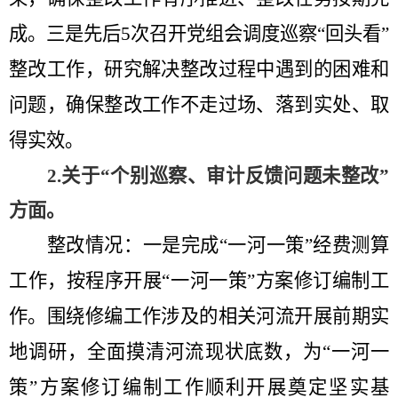
成。
三是先后
5
次召开党组会
调度巡察
“
回头看
”
整改工作，
研究解决整改过程中遇到的困难和
问题，确保整改工作不走过场、落到实处、取
得实效。
2.
关于
“
个别巡察、审计反馈问题未整改
”
方面
。
整改情况：
一是完成
“一河一策”经费测算
工作，按程序开展“一河一策”
方案修订编制
工
作。围绕修编工作涉及的相关河流开展前期实
地调研，全面摸清河流现状底数，为
“一河一
策”
方案修订编制
工作顺利开展奠定坚实基