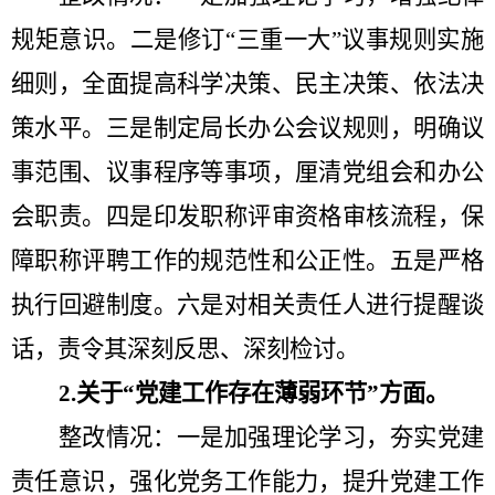
规矩意识。
二是
修订
“
三重一大
”
议事规则实施
细则
，
全面提高科学决策、民主决策、依法决
策水平。
三是
制定局长办公会议规则，明确议
事范围、议事程序等事项，厘清党组会和办公
会职责。
四是
印发职称评审资格审核流程
，
保
障职称评聘工作的规范性和公正性。
五是
严格
执行回避制度
。六
是对
相关责任人
进行提醒谈
话，责令
其
深刻反思、深刻检讨
。
2.
关于
“
党建工作存在薄弱环节
”方面
。
整改情况：一是
加强理论学习
，夯实党建
责任意识，强化党务工作能力，提升党建工作